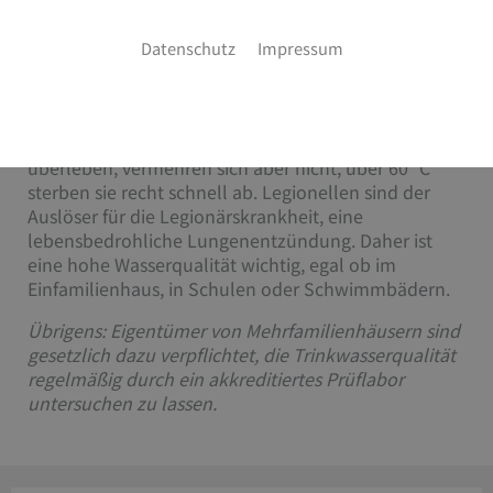
Effektiver Schutz und Vorbeugung
Datenschutz
Impressum
Legionellen sind Bakterien, die in warmem
Süßwasser leben. Vor allem Temperaturen von 20
bis 55 °C sind ideal – unter 20 °C können sie
überleben, vermehren sich aber nicht, über 60 °C
sterben sie recht schnell ab. Legionellen sind der
Auslöser für die Legionärskrankheit, eine
lebensbedrohliche Lungenentzündung. Daher ist
eine hohe Wasserqualität wichtig, egal ob im
Einfamilienhaus, in Schulen oder Schwimmbädern.
Übrigens: Eigentümer von Mehrfamilienhäusern sind
gesetzlich dazu verpflichtet, die Trinkwasserqualität
regelmäßig durch ein akkreditiertes Prüflabor
untersuchen zu lassen.